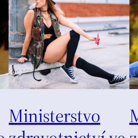
Ministerstvo
M
e
zdravotnictví ve
z