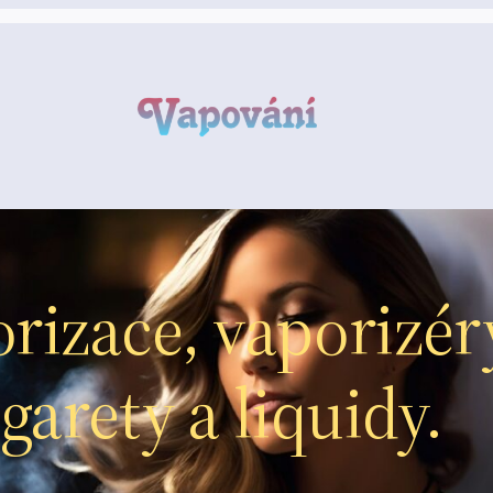
rizace, vaporizér
garety a liquidy.