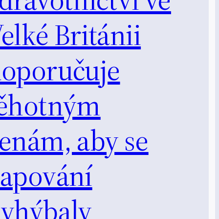
elké Británii
oporučuje
těhotným
enám, aby se
apování
yhýbaly