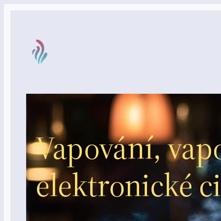
Přeskočit
na
obsah
Vapování, vapo
elektronické ci