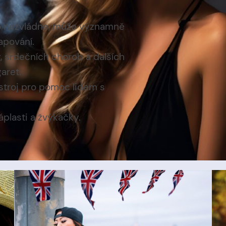
o to nezvládne, může významně
apování.
y, srdečních chorob a dalších
aret.
stroj pro pomoc lidem s
áplasti a žvýkačky.