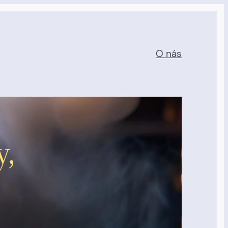
O nás
y,