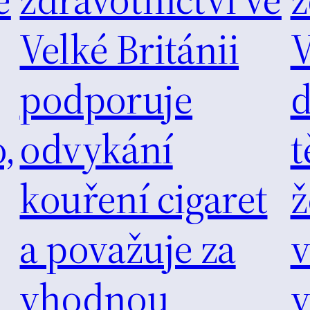
Velké Británii
V
podporuje
d
,
odvykání
kouření cigaret
ž
a považuje za
v
vhodnou
v