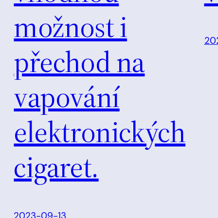
možnost i
20
přechod na
vapování
elektronických
cigaret.
2023-09-13