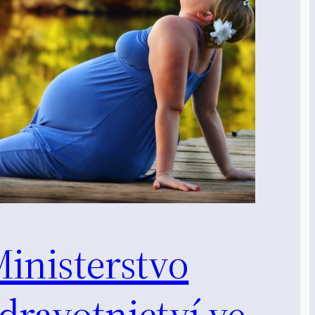
inisterstvo
dravotnictví ve