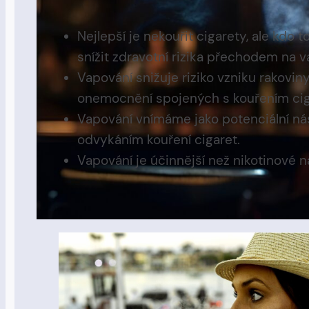
Nejlepší je nekouřit cigarety, ale kd
snížit zdravotní rizika přechodem na v
Vapování snižuje riziko vzniku rakovin
onemocnění spojených s kouřením cig
Vapování vnímáme jako potenciální ná
odvykáním kouření cigaret.
Vapování je účinnější než nikotinové n