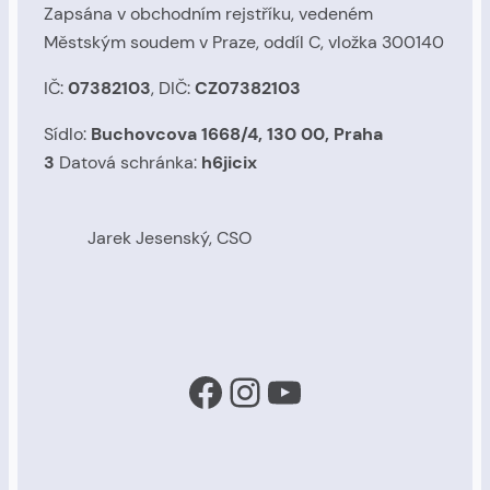
Zapsána v obchodním rejstříku, vedeném
Městským soudem v Praze, oddíl C, vložka 300140
IČ:
07382103
, DIČ:
CZ07382103
Sídlo:
Buchovcova 1668/4, 130 00, Praha
3
Datová schránka:
h6jicix
Jarek Jesenský, CSO
Facebook
Instagram
YouTube