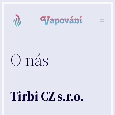
Přeskočit
na
obsah
O nás
Tirbi CZ s.r.o.