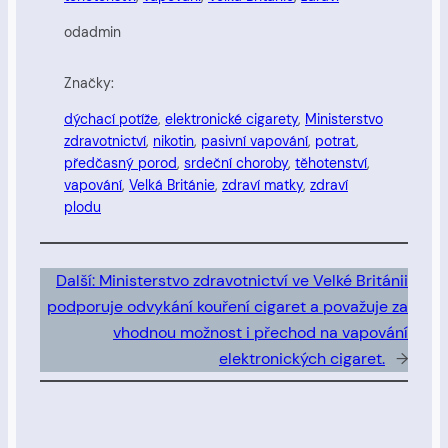
od
admin
Značky:
dýchací potíže
, 
elektronické cigarety
, 
Ministerstvo
zdravotnictví
, 
nikotin
, 
pasivní vapování
, 
potrat
, 
předčasný porod
, 
srdeční choroby
, 
těhotenství
, 
vapování
, 
Velká Británie
, 
zdraví matky
, 
zdraví
plodu
Další:
Ministerstvo zdravotnictví ve Velké Británii
podporuje odvykání kouření cigaret a považuje za
vhodnou možnost i přechod na vapování
elektronických cigaret.
→