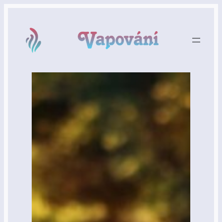
Přeskočit
na
obsah