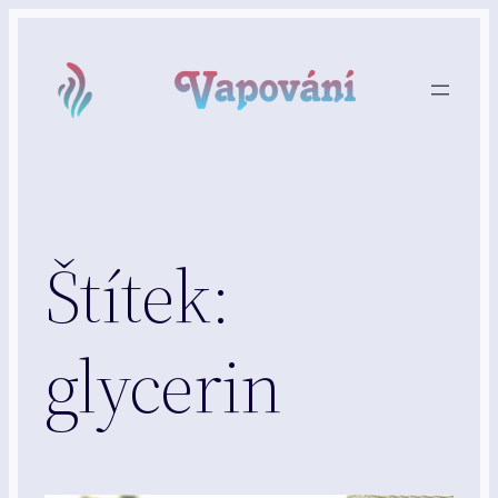
Přeskočit
na
obsah
Štítek:
glycerin